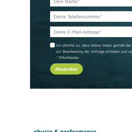
Ich stimme zu, dass meine Daten gemäß de
zur Bearbeitung der Anfrage erhoben und ve
* Pflichtfelder
Absenden
physio & performance