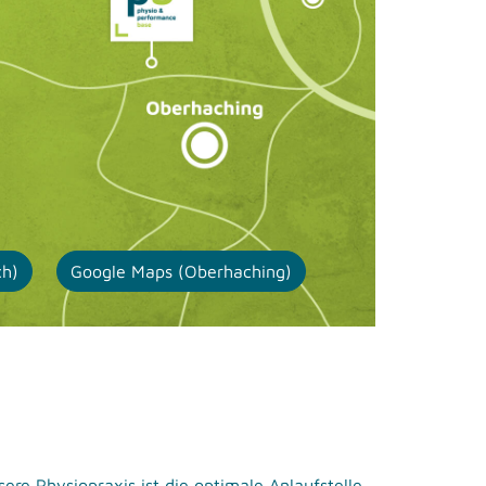
ch)
Google Maps (Oberhaching)
ere Physiopraxis ist die optimale Anlaufstelle