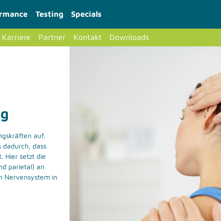
ormance
Testing
Specials
Karriere
Partner
Kontakt
Downloads
ng
ngskräften auf.
 dadurch, dass
. Hier setzt die
nd parietal) an
ein Nervensystem in